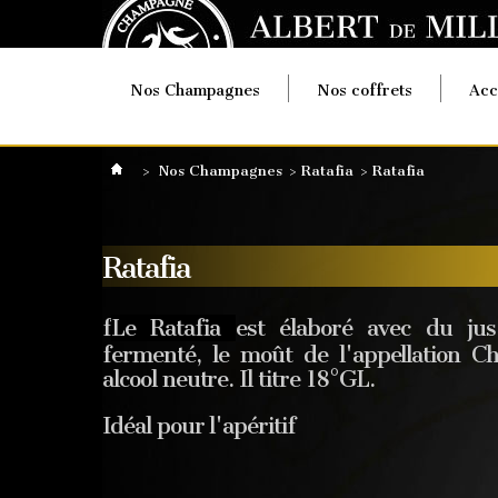
Nos Champagnes
Nos coffrets
Acc
>
Nos Champagnes
>
Ratafia
>
Ratafia
Ratafia
f
Le Ratafia
est élaboré avec du ju
fermenté, le moût de l'appellation 
alcool n
eutre. Il titre 18°GL.
Idéal pour l'apéritif